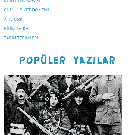
KURTULUŞ SAVAŞI
CUMHURİYET DÖNEMİ
ATATÜRK
BİLİM TARİHİ
TARİH TERİMLERİ