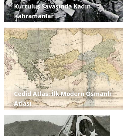
Kurtuluş Savaşında Kadın
Kahramanlar
Cedid Atlas: İlk Modern Osmanlı
Atlası