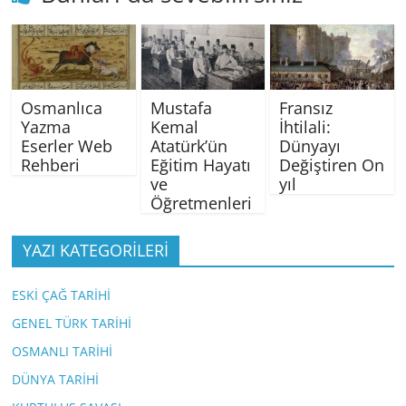
Osmanlıca
Mustafa
Fransız
Yazma
Kemal
İhtilali:
Eserler Web
Atatürk’ün
Dünyayı
Rehberi
Eğitim Hayatı
Değiştiren On
ve
yıl
Öğretmenleri
YAZI KATEGORİLERİ
ESKİ ÇAĞ TARİHİ
GENEL TÜRK TARİHİ
OSMANLI TARİHİ
DÜNYA TARİHİ