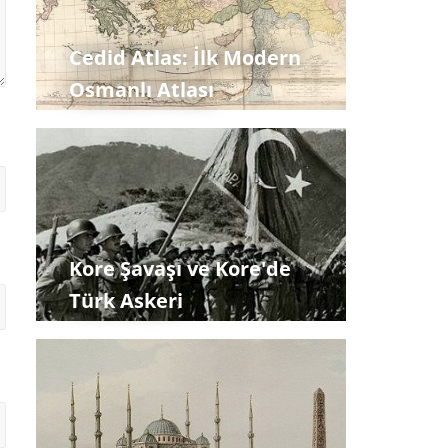
Cedid Atlas: İlk Modern
Osmanlı Atlası
Kore Şavaşı ve Kore'de
Türk Askeri