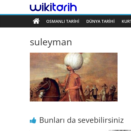
Tarih
Ansiklopedisi
OSMANLI TARİHİ
DÜNYA TARİHİ
KUR
suleyman
Bunları da sevebilirsiniz