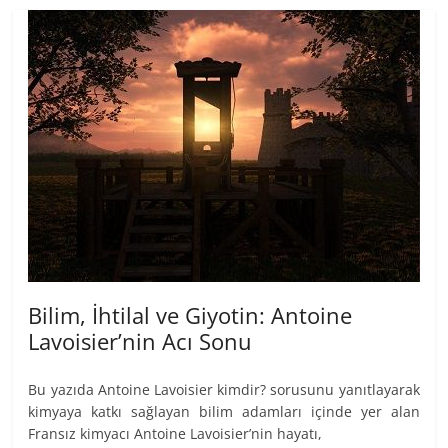
Bilim, İhtilal ve Giyotin: Antoine
Lavoisier’nin Acı Sonu
Bu yazıda Antoine Lavoisier kimdir? sorusunu yanıtlayarak
kimyaya katkı sağlayan bilim adamları içinde yer alan
Fransız kimyacı Antoine Lavoisier’nin hayatı,