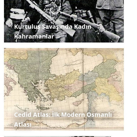
Kurtuluş Savaşında Kadın
Kahramanlar
Cedid Atlas: İlk Modern Osmanlı
Atlası