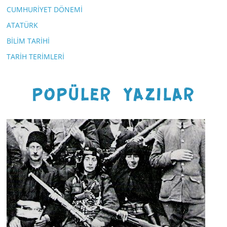
CUMHURİYET DÖNEMİ
ATATÜRK
BİLİM TARİHİ
TARİH TERİMLERİ