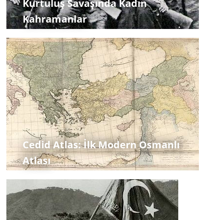
Kurtuluş Savaşında Kadın
Kahramanlar
Cedid Atlas: İlk Modern Osmanlı
Atlası