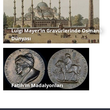
Luigi Mayer’in Gravürlerinde Osmanlı
Dünyası
Fatih'in Madalyonları